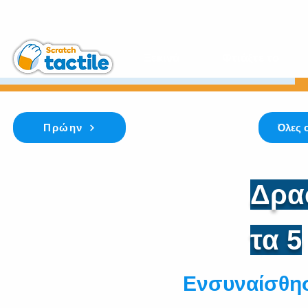
Ξεκινά
Φτιάξτε το
Πρώην
Όλες 
Δρα
τα 5
Ενσυναίσθη