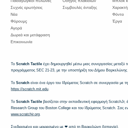
Παιδαγωγικοί πυλώνες
Οδηγός πλακιδίων
Μπλοκ κ
Συχνές ερωτήσεις
Συμβουλές ένταξης
Χαρακτή
Νέα
Φόντα
Φόρουμç
Έργα
Αγορά
Δωρεά και μετάφραση
Επικοινωνία
Το
Scratch Tactile
έχει δημιουργηθεί μέσω μιας συνεργασίας μεταξύ 
προγράμματος SEC 21-23, με την υποστήριξη του Δήμου Βαρκελώνης
Το
Scratch
είναι ένα έργο του Ιδρύματος Scratch σε συνεργασία με τη
https://scratch.mit.edu
.
Το
Scratch Tactile
βασίζεται στην εκπαιδευτική εφαρμογή ScratchJr
Research Group του Boston College και του Ιδρύματος Scratch. Σας ε
www.scratchjr.org
.
Σχεδιασμένο και μοιρασμένο με ❤ από τη Βαρκελώνη (Ισπανία).