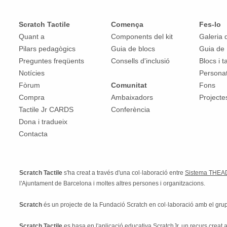
Scratch Tactile
Comença
Fes-lo
Quant a
Components del kit
Galeria 
Pilars pedagògics
Guia de blocs
Guia de 
Preguntes freqüents
Consells d'inclusió
Blocs i t
Notícies
Persona
Fòrum
Comunitat
Fons
Compra
Ambaixadors
Projecte
Tactile Jr CARDS
Conferència
Dona i tradueix
Contacta
Scratch Tactile
s'ha creat a través d'una col·laboració entre
Sistema THEA
l'Ajuntament de Barcelona i moltes altres persones i organitzacions.
Scratch
és un projecte de la Fundació Scratch en col·laboració amb el grup
Scratch Tactile
es basa en l'aplicació educativa ScratchJr, un recurs creat