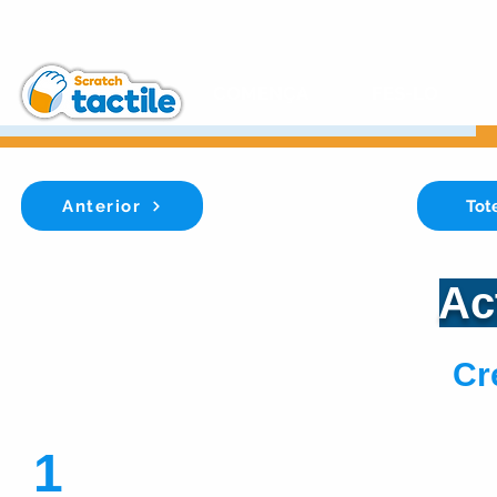
COMENÇA
FES-LO
Anterior
Tote
Act
Cr
1