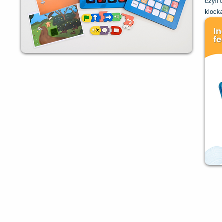
czyli
klock
organ