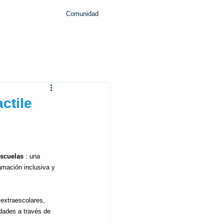
Comunidad
COMPRA
NOTÍCIAS
ctile
Escuelas
: una 
amación inclusiva y 
extraescolares, 
dades a través de 