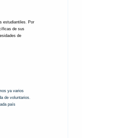
 estudiantiles. Por 
cíficas de sus 
cesidades de 
mos ya varios 
a de voluntarios. 
cada país 