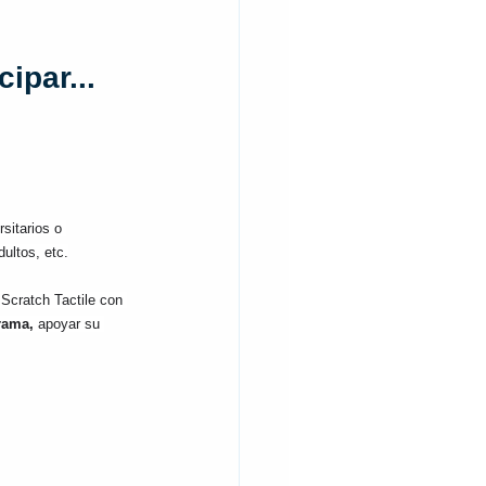
ipar...
sitarios o 
ultos, etc.
 Scratch Tactile con 
rama,
 apoyar su 