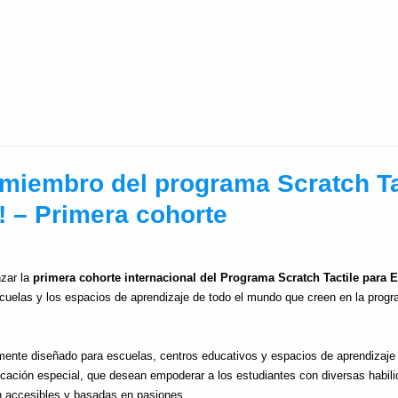
ZA
HAZLO
ENSEÑA
ACERCA DE
r miembro del programa Scratch Ta
l! – Primera cohorte
zar la
primera cohorte internacional del Programa Scratch Tactile para 
scuelas y los espacios de aprendizaje de todo el mundo que creen en la progr
ente diseñado para escuelas, centros educativos y espacios de aprendizaje 
ucación especial, que desean empoderar a los estudiantes con diversas habili
n accesibles y basadas en pasiones.