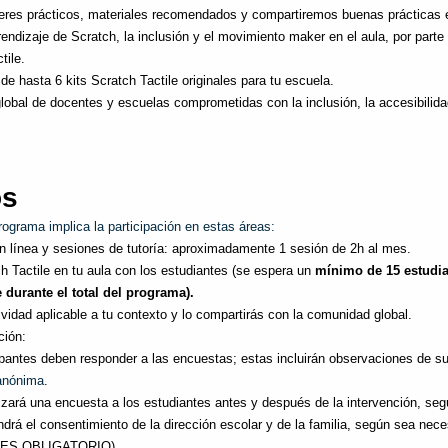
lleres prácticos, materiales recomendados y compartiremos buenas prácticas 
aprendizaje de Scratch, la inclusión y el movimiento maker en el aula, por parte
tile.
e hasta 6 kits Scratch Tactile originales para tu escuela.
lobal de docentes y escuelas comprometidas con la inclusión, la accesibilidad
os
ograma implica la participación en estas áreas: 
en línea y sesiones de tutoría: aproximadamente 1 sesión de 2h al mes. 
tch Tactile en tu aula con los estudiantes (se espera un 
mínimo de 15 estudia
durante el total del programa).
ividad aplicable a tu contexto y lo compartirás con la comunidad global.
ción:
ipantes deben responder a las encuestas; estas incluirán observaciones de su
anónima
.
lizará una encuesta a los estudiantes antes y después de la intervención, segú
ndrá el consentimiento de la dirección escolar y de la familia, según sea nec
S OBLIGATORIO).