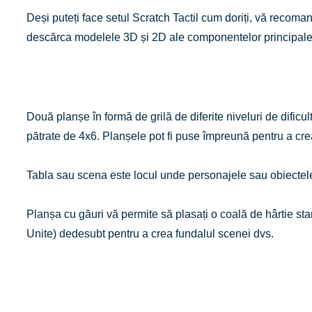
Deși puteți face setul Scratch Tactil cum doriți, vă recom
descărca modelele 3D și 2D ale componentelor principal
Planșe
Două planșe în formă de grilă de diferite niveluri de dificul
pătrate de 4x6. Planșele pot fi puse împreună pentru a cr
Tabla sau scena este locul unde personajele sau obiectele 
Planșa cu găuri vă permite să plasați o coală de hârtie st
Unite) dedesubt pentru a crea fundalul scenei dvs.