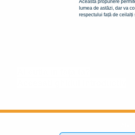
Această propunere permite
lumea de astăzi, dar va cont
respectului față de ceilalți
Ai cutia în fața ta?
Accesați ghidul introductiv
Abon