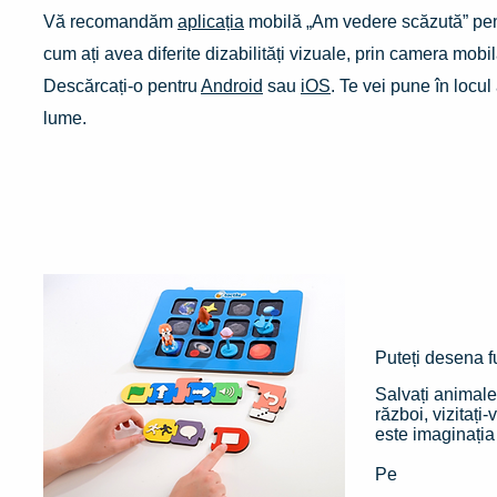
Vă recomandăm
aplicația
mobilă „Am vedere scăzută” pen
cum ați avea diferite dizabilități vizuale, prin camera mobi
Descărcați-o pentru
Android
sau
iOS
. Te vei pune în locul 
lume.
Am setu
Puteți desena f
Salvați animale
război, vizitați
este imaginația 
Pe
pagina Edu