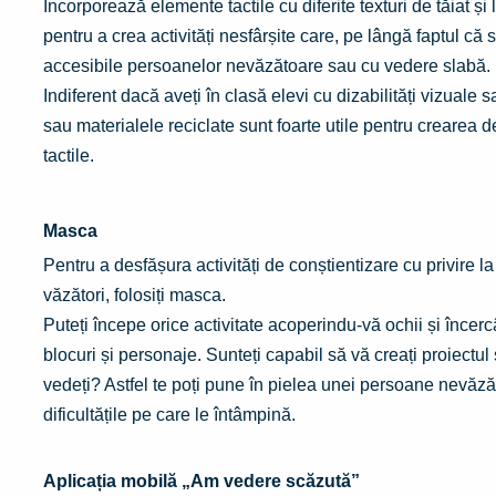
Încorporează elemente tactile cu diferite texturi de tăiat și li
pentru a crea activități nesfârșite care, pe lângă faptul că su
accesibile persoanelor nevăzătoare sau cu vedere slabă.
Indiferent dacă aveți
în
clasă elevi cu dizabilități vizuale s
sau materialele reciclate sunt foarte utile pentru
crearea
d
tactile.
Masca
Pentru a desfășura activități de conștientizare cu privire la
văzători, folosiți masca.
Puteți începe orice activitate acoperindu-vă ochii și încerc
blocuri și personaje. Sunteți capabil să vă creați proiectul
vedeți? Astfel te poți pune în pielea unei persoane nevăză
dificultățile pe care le întâmpină.
Aplicația mobilă „Am vedere scăzută”