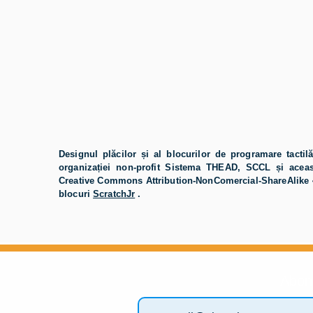
Designul plăcilor și al blocurilor de programare tactil
organizației non-profit Sistema THEAD, SCCL și aceast
Creative Commons Attribution-NonComercial-ShareAlike 4.
blocuri
ScratchJr
.
Abon