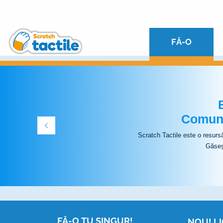
ÎNCEPE
FĂ-O
Comuni
Scratch Tactile este o resurs
Găseș
FĂ-O TU SINGUR!
NOU! L