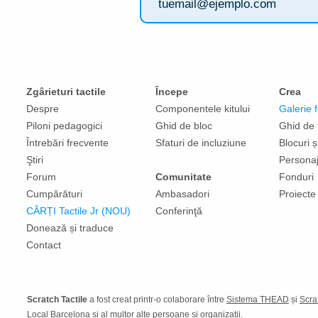
Zgârieturi tactile
Începe
Crea
Despre
Componentele
kitului
Galerie 
Piloni pedagogici
Ghid de bloc
Ghid de 
Întrebări frecvente
Sfaturi de incluziune
Blocuri ș
Ştiri
Persona
Forum
Comunitate
Fonduri
Cumpărături
Ambasadori
Proiecte
CĂRȚI Tactile Jr (NOU)
Conferinţă
Donează și traduce
Contact
Scratch Tactile
a fost creat printr-o colaborare între
Sistema THEAD
și
Scra
Local Barcelona și al multor alte persoane și organizații.