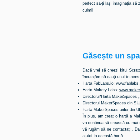
perfect să-ți lași imaginația să z
culmi!
Găsește un spaț
Dacă vrei să creezi kitul Scrat
încurajăm să cauți unul
în acest
Harta FabLabs.io:
www.fablabs.
Harta Makery Labs:
www.makery
Directorul/Harta MakerSpaces 
Directorul MakerSpaces din S
Harta MakerSpaces-urilor din 
În plus, am creat o hartă a Make
va continua să crească cu mai 
vă rugăm să ne contactați
.
Dac
ajutat la această hartă.