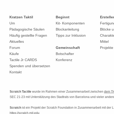
Kratzen Taktil
Beginnt
Erstelle
Um
Kit-
Komponenten
Fertigu
Pädagogische Säulen
Blockanleitung
Blöcke u
Häufig gestellte Fragen
Tipps zur Inklusion
Charakt
Aktuelles
Mittel
Forum
Gemeinschaft
Projekte
Käufe
Botschafter
Tactile Jr CARDS
Konferenz
Spenden und übersetzen
Kontakt
Scratch Tactile
wurde im Rahmen einer Zusammenarbeit zwischen
dem T
SEC 21-23 mit Unterstützung des Stadtrats von Barcelona und vieler ander
Scratch
ist ein Projekt der Scratch Foundation in Zusammenarbeit mit der 
https://scratch.mit.edu