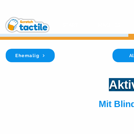
START
MACH ES
Ehemalig
Al
Akti
Mit Blin